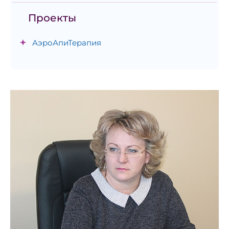
Проекты
АэроАпиТерапия