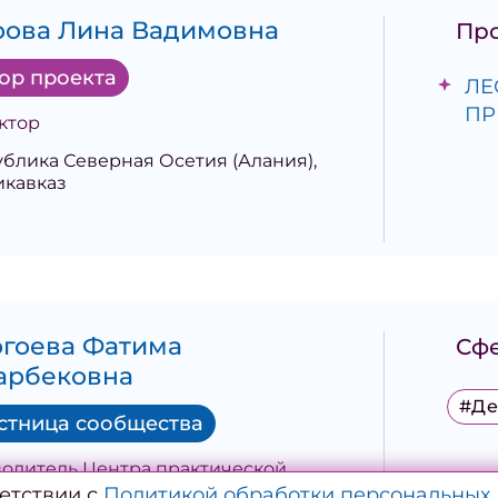
рова Лина Вадимовна
Пр
ор проекта
ЛЕ
ПР
ктор
блика Северная Осетия (Алания),
икавказ
гоева Фатима
Сфе
арбековна
#Де
стница сообщества
водитель Центра практической
ветствии с
Политикой обработки персональных
отовки