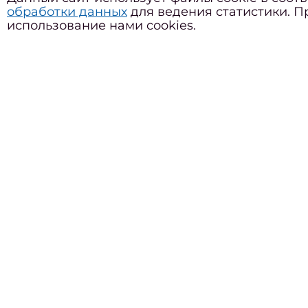
обработки данных
для ведения статистики. П
Респу
использование нами cookies.
Влад
Пли
Уча
врач-
Респу
г. Вл