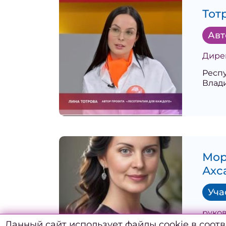
Тот
Авт
Дире
Респу
Влад
Мор
Ахс
Уча
руко
Данный сайт использует файлы cookie в соот
подг