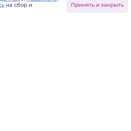
Принять и закрыть
сь
на сбор и
ра интересов
мография
нское здоровье
оровье детей
оровье старшего поколения
ОЖ