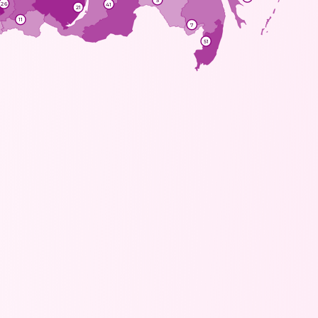
5
26
41
21
11
7
51