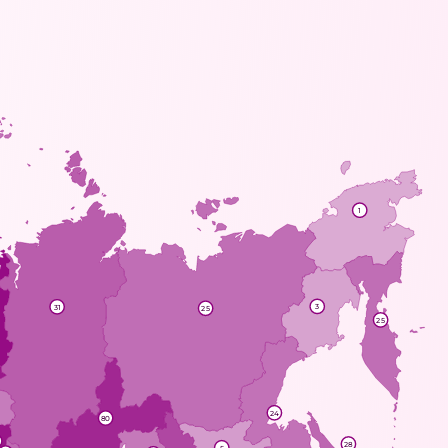
1
3
31
25
25
24
80
28