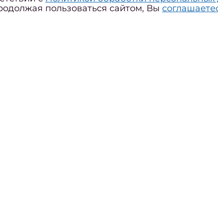
родолжая пользоваться сайтом, Вы
соглашаете
блика Северная Осетия (Алания),
икавказ
ева Татьяна Маратовна
Сфе
стница сообщества
#Де
 травматолог
#Же
блика Северная Осетия (Алания),
#Зд
адикавказ
#Зд
#З