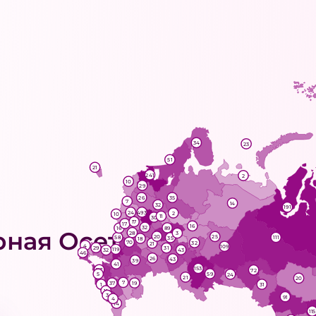
34
23
51
21
241
2
10
29
26
35
7
14
32
191
493
24
2
10
11
30
17
17
16
32
89
16
рная Осетия
28
3
20
25
58
111
35
18
70
32
21
4
109
29
31
119
43
32
46
26
43
39
41
153
77
72
59
5
24
21
20
7
37
19
1
31
11
3
2
91
4
14
115