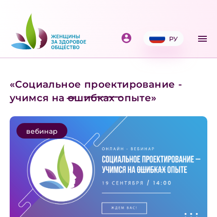
РУ
«Социальное проектирование -
учимся на ̶о̶ш̶и̶б̶к̶а̶х̶ опыте»
вебинар