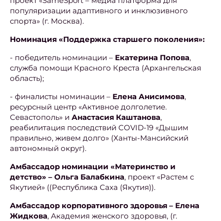
проект «SameSport – медиа платформа для
популяризации адаптивного и инклюзивного
спорта» (г. Москва).
Номинация «Поддержка старшего поколения»:
- победитель номинации –
Екатерина Попова
,
служба помощи Красного Креста (Архангельская
область);
- финалисты номинации –
Елена Анисимова
,
ресурсный центр «Активное долголетие.
Севастополь» и
Анастасия Каштанова
,
реабилитация последствий COVID-19 «Дышим
правильно, живем долго» (Ханты-Мансийский
автономный округ).
Амбассадор номинации «Материнство и
детство» – Ольга Балабкина
, проект «Растем с
Якутией» ((Республика Саха (Якутия)).
Амбассадор корпоративного здоровья – Елена
Жидкова
, Академия женского здоровья, (г.