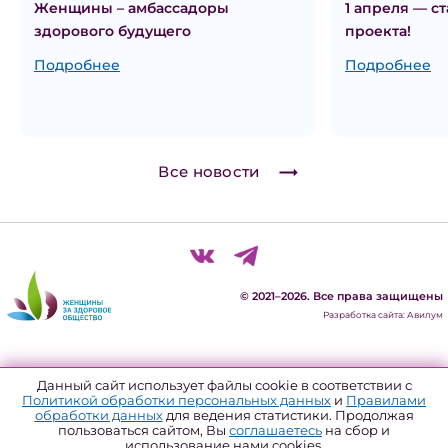
Женщины – амбассадоры
1 апреля — с
здорового будущего
проекта!
Подробнее
Подробнее
Все новости
© 2021–2026. Все права защищены
Разработка сайта: Авилум
Политика конфиденциальности
Данный сайт использует файлы cookie в соответствии с
Политикой обработки персональных данных
и
Правилами
Согласие на обработку персональных данных
обработки данных
для ведения статистики. Продолжая
пользоваться сайтом, Вы
соглашаетесь
на сбор и
Политика использования файлов куки
использование нами cookies.