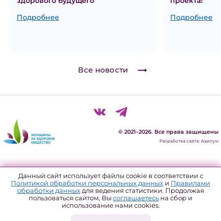
здорового будущего
проекта!
Подробнее
Подробнее
Все новости
© 2021–2026. Все права защищены
Разработка сайта: Авилум
Политика конфиденциальности
Данный сайт использует файлы cookie в соответствии с
Политикой обработки персональных данных
и
Правилами
Согласие на обработку персональных данных
обработки данных
для ведения статистики. Продолжая
пользоваться сайтом, Вы
соглашаетесь
на сбор и
Политика использования файлов куки
использование нами cookies.
Форма отзыва согласия