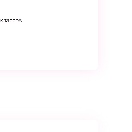
 классов
е