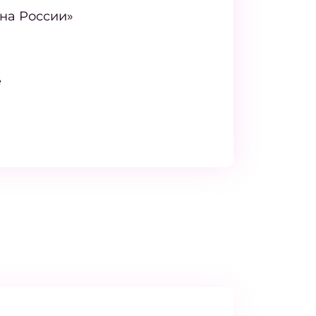
а России»
е