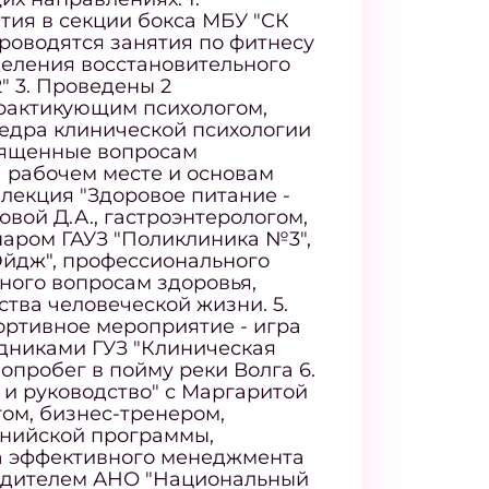
тия в секции бокса МБУ "СК
проводятся занятия по фитнесу
деления восстановительного
" 3. Проведены 2
практикующим психологом,
едра клинической психологии
вященные вопросам
 рабочем месте и основам
лекция "Здоровое питание -
овой Д.А., гастроэнтерологом,
аром ГАУЗ "Поликлиника №3",
йдж", профессионального
ного вопросам здоровья,
тва человеческой жизни. 5.
ртивное мероприятие - игра
удниками ГУЗ "Клиническая
опробег в пойму реки Волга 6.
 и руководство" с Маргаритой
ом, бизнес-тренером,
нийской программы,
 эффективного менеджмента
редителем АНО "Национальный