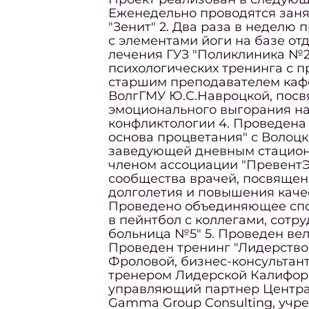
Еженедельно проводятся заня
"Зенит" 2. Два раза в неделю 
с элементами йоги на базе от
лечения ГУЗ "Поликлиника №2
психологических тренинга с 
старшим преподавателем каф
ВолгГМУ Ю.С.Навроцкой, пос
эмоционального выгорания на
конфликтологии 4. Проведена 
основа процветания" с Волоцк
заведующей дневным стацион
членом ассоциации "ПревентЭ
сообщества врачей, посвящен
долголетия и повышения качес
Проведено объединяющее спо
в пейнтбол с коллегами, сотр
больница №5" 5. Проведен вел
Проведен тренинг "Лидерство
Фроловой, бизнес-консультант
тренером Лидерской Калифор
управляющий партнер Центра
Gamma Group Consulting, уч