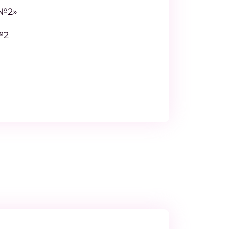
 №2»
№2