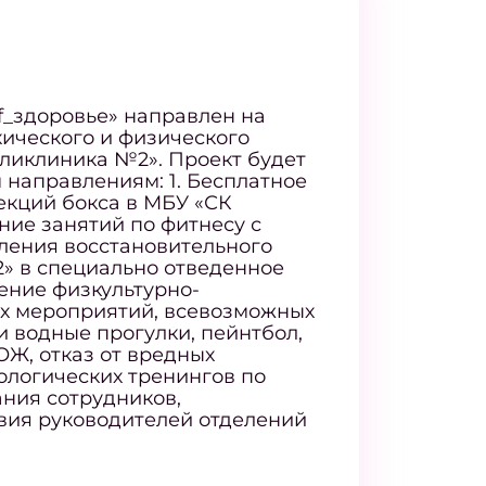
f_здоровье» направлен на
хического и физического
оликлиника №2». Проект будет
 направлениям: 1. Бесплатное
екций бокса в МБУ «СК
ение занятий по фитнесу с
еления восстановительного
» в специально отведенное
дение физкультурно-
х мероприятий, всевозможных
и водные прогулки, пейнтбол,
ОЖ, отказ от вредных
ологических тренингов по
ния сотрудников,
вия руководителей отделений