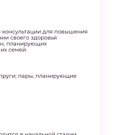
й консультации для повышения
нии своего здоровья
н, планирующих
их семей.
пруги; пары, планирующие
одится в начальной стадии