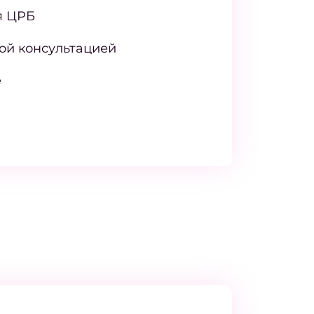
я ЦРБ
ой консультацией
е