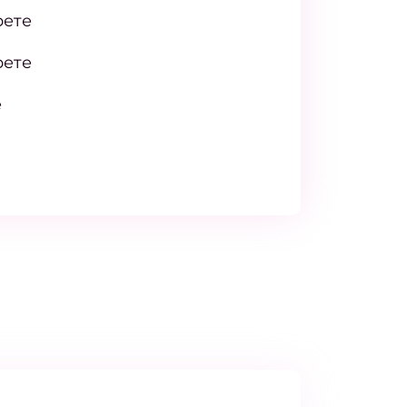
рете
рете
е