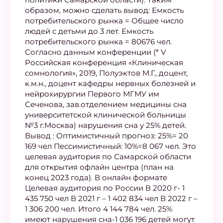
образом, можно сделать вывод: Емкость
потребительского рынка = Общее число
людей с детьми до 3 лет. Емкость
потребительского рынка = 80676 чел.
Согласно данным конференции (* V
Российская конференция «Клиническая
сомнология», 2019, Полуэктов М.Г., доцент,
к.м.н., доцент кафедры нервных болезней и
нейрохирургии Первого МГМУ им
Сеченова, зав.отделением медицины сна
университетской клинической больницы
№3 г.Москва) нарушения сна у 25% детей.
Вывод : Оптимистичный прогноз: 25%= 20
169 чел Пессимистичный: 10%=8 067 чел. Это
целевая аудитория по Самарской области
для открытия офлайн центра (план на
конец 2023 года). В онлайн формате
Целевая аудитория по России В 2020 г- 1
435 750 чел В 2021 г – 1 402 834 чел В 2022 г –
1 306 200 чел. Итого 4 144 784 чел. 25%
имеют нарушения сна-1 036 196 детей могут