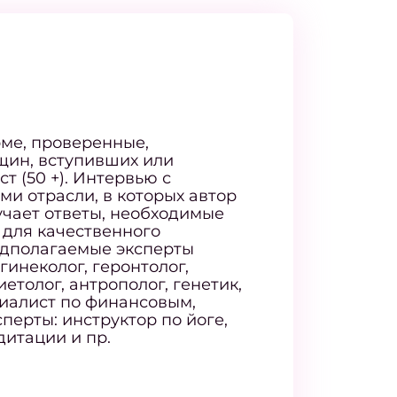
ме, проверенные,
щин, вступивших или
т (50 +). Интервью с
и отрасли, в которых автор
учает ответы, необходимые
для качественного
едполагаемые эксперты
гинеколог, геронтолог,
иетолог, антрополог, генетик,
циалист по финансовым,
ерты: инструктор по йоге,
дитации и пр.