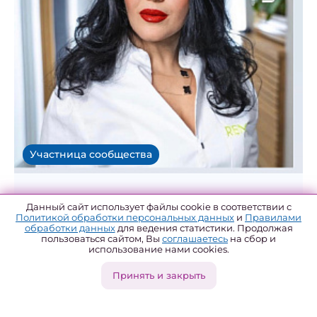
Участница сообщества
Вавилонская Эстер Ицхаковна
Данный сайт использует файлы cookie в соответствии с
Политикой обработки персональных данных
и
Правилами
доктор , кандидат медицинских наук,
обработки данных
для ведения статистики. Продолжая
пользоваться сайтом, Вы
соглашаетесь
на сбор и
руководитель гостиной психологического
использование нами cookies.
здоровья , женский доктор , семейный
психотерапевт
Принять и закрыть
Амурская область, Москва