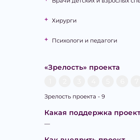
Врачи детских и взрослых сп
Хирурги
Психологи и педагоги
«Зрелость» проекта
1
2
3
4
5
6
7
Зрелость проекта - 9
Какая поддержка проект
—
Как внедрить проект