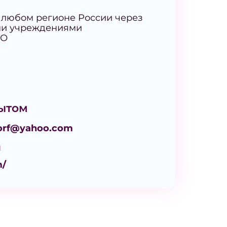
 любом регионе России через
ми учреждениями
КО
ытом
korf@yahoo.com
м
m/