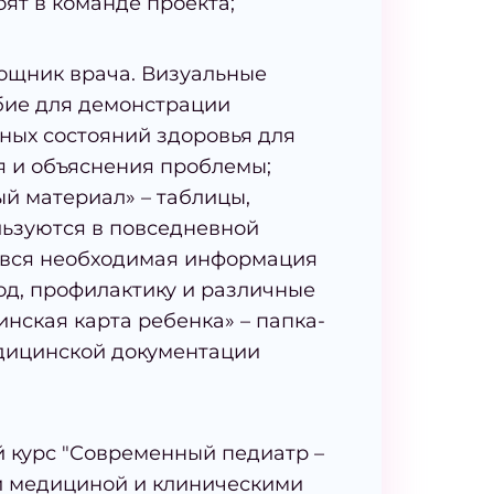
оят в команде проекта;
ощник врача. Визуальные
обие для демонстрации
ных состояний здоровья для
я и объяснения проблемы;
й материал» – таблицы,
льзуются в повседневной
– вся необходимая информация
ход, профилактику и различные
инская карта ребенка» – папка-
дицинской документации
 курс "Современный педиатр –
й медициной и клиническими