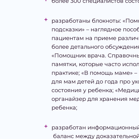
более 300 специалистов сост
разработаны блокноты: «Пом
подсказки» – наглядное пос
пациентам на приеме различ
более детального обсуждени
«Помощник врача. Справочны
памятки, которые часто испо
практике; «В помощь маме» 
для мам детей до года про у
состояния у ребенка; «Медиц
органайзер для хранения ме
ребенка;
разработан информационный
баланс между доказательно