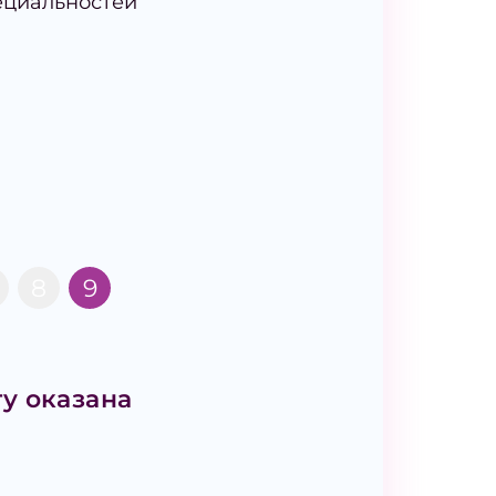
ециальностей
8
9
у оказана