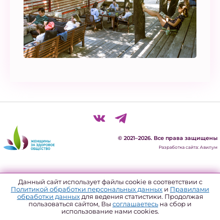
© 2021–2026. Все права защищены
Разработка сайта: Авилум
Политика конфиденциальности
Данный сайт использует файлы cookie в соответствии с
Политикой обработки персональных данных
и
Правилами
Согласие на обработку персональных данных
обработки данных
для ведения статистики. Продолжая
пользоваться сайтом, Вы
соглашаетесь
на сбор и
Политика использования файлов куки
использование нами cookies.
Форма отзыва согласия