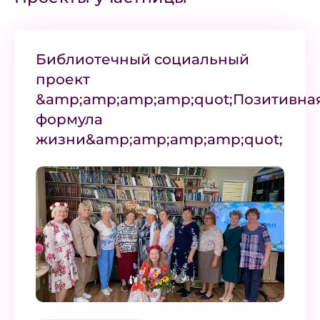
Библиотечный социальный
проект
&amp;amp;amp;amp;quot;Позитивна
формула
жизни&amp;amp;amp;amp;quot;