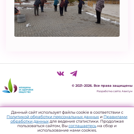
© 2021–2026. Все права защищены
Разработка сайта: Авилум
Политика конфиденциальности
Данный сайт использует файлы cookie в соответствии с
Политикой обработки персональных данных
и
Правилами
Согласие на обработку персональных данных
обработки данных
для ведения статистики. Продолжая
пользоваться сайтом, Вы
соглашаетесь
на сбор и
Политика использования файлов куки
использование нами cookies.