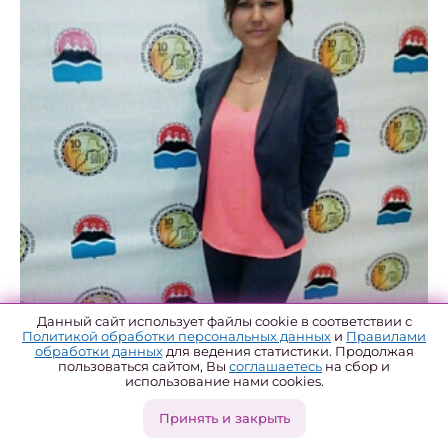
Данный сайт использует файлы cookie в соответствии с
Политикой обработки персональных данных
и
Правилами
обработки данных
для ведения статистики. Продолжая
пользоваться сайтом, Вы
соглашаетесь
на сбор и
Автор проекта
использование нами cookies.
Принять и закрыть
Шафигуллина Алина Рафисовна