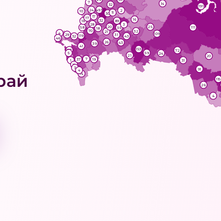
7
14
32
191
493
24
2
10
11
30
17
17
16
32
89
16
28
3
20
25
58
111
35
18
70
32
21
4
109
29
31
119
43
32
46
26
43
39
41
153
77
72
59
5
24
21
20
7
37
19
1
31
11
3
2
91
4
рай
14
115
26
4