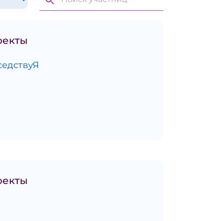
оекты
седствуЯ
оекты