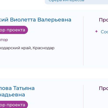
сий Виолетта Валерьевна
Пр
ор проекта
Со
ктор
нодарский край, Краснодар
лова Татьяна
Пр
надьевна
ор проекта