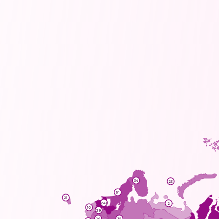
34
23
51
21
241
2
10
29
26
35