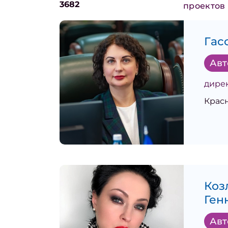
3682
проектов
Гас
Авт
дире
Крас
Коз
Ген
Авт