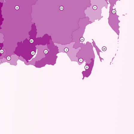
3
31
25
25
24
80
28
5
26
41
21
11
7
51